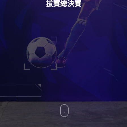
拔賽總決賽